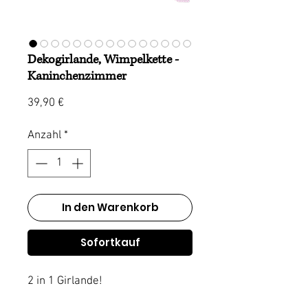
Dekogirlande, Wimpelkette -
Kaninchenzimmer
Preis
39,90 €
Anzahl
*
In den Warenkorb
Sofortkauf
2 in 1 Girlande!