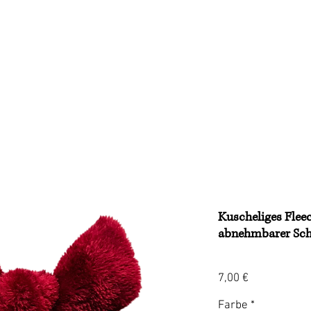
Treuepunkte
Kunden
Galerie
Über uns
Kuscheliges Flee
abnehmbarer Schl
Preis
7,00 €
Farbe
*