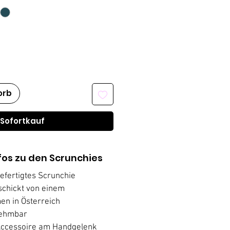
orb
Sofortkauf
fos zu den Scrunchies
efertigtes Scrunchie
schickt von einem
en in Österreich
nehmbar
Accessoire am Handgelenk