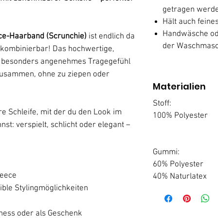
getragen werd
Hält auch fein
Handwäsche ode
ece-Haarband (Scrunchie)
ist endlich da
der Waschmasc
ig kombinierbar! Das hochwertige,
ein besonders angenehmes Tragegefühl
zusammen, ohne zu ziepen oder
Materialien
Stoff:
re Schleife, mit der du den Look im
100% Polyester
: verspielt, schlicht oder elegant –
Gummi:
60% Polyester
leece
40% Naturlatex
ible Stylingmöglichkeiten
ellness oder als Geschenk