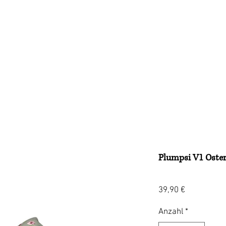
Treuepunkte
Kunden
Galerie
Über uns
Plumpsi V1 Oste
Preis
39,90 €
Anzahl
*