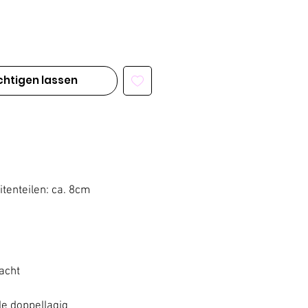
chtigen lassen
tenteilen: ca. 8cm
acht
e doppellagig