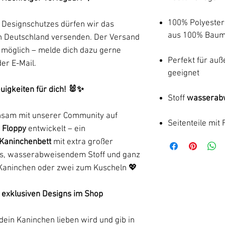
100% Polyester
 Designschutzes dürfen wir das
aus 100% Baum
ch Deutschland versenden. Der Versand
n möglich – melde dich dazu gerne
Perfekt für au
der E-Mail.
geeignet
uigkeiten für dich! 🐰✨
Stoff
wasserab
insam mit unserer Community auf
Seitenteile mit 
e
Floppy
entwickelt – ein
Kaninchenbett
mit extra großer
gns, wasserabweisendem Stoff und ganz
 Kaninchen oder zwei zum Kuscheln 💖
 5 exklusiven Designs im Shop
dein Kaninchen lieben wird und gib in