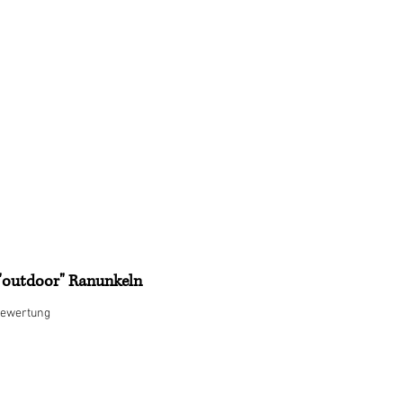
Kontakt
Blog
"outdoor" Ranunkeln
 5.0 von fünf Sternen, basierend auf 1 Bewertung.
 Bewertung