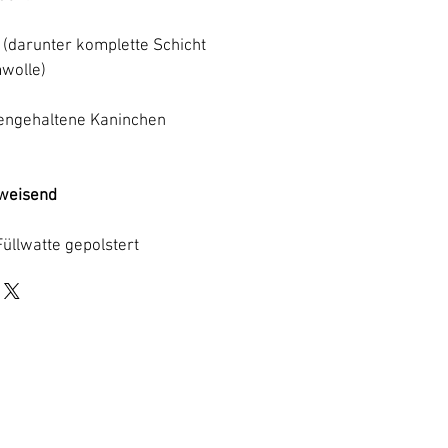
 (darunter komplette Schicht
wolle)
ßengehaltene Kaninchen
weisend
Füllwatte gepolstert