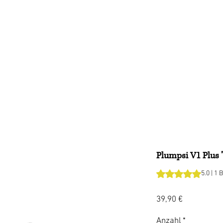
Treuepunkte
Kunden
Galerie
Über uns
Plumpsi V1 Plus 
Das Rating beträgt
5.0 | 1
Preis
39,90 €
Anzahl
*