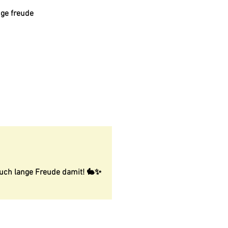
nge freude
 euch lange Freude damit! 🐇✨