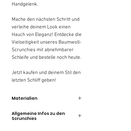
Handgelenk.
Mache den nächsten Schritt und
verleihe deinem Look einen
Hauch von Eleganz! Entdecke die
Vielseitigkeit unseres Baumwoll-
Scrunchies mit abnehmbarer
Schleife und bestelle noch heute.
Jetzt kaufen und deinem Stil den
letzten Schliff geben!
Materialien
Stoff:
Allgemeine Infos zu den
100% Baumwolle
Scrunchies
Liebevoll handgefertigtes