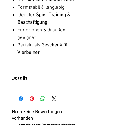
Aus
stabilem Outdoor-Stoff
Formstabil & langlebig
Ideal für
Spiel, Training &
Beschäftigung
Für drinnen & draußen
geeignet
Perfekt als
Geschenk für
Vierbeiner
Details
Hundespielzeug
100% handgenäht
100% Baumwolle
100% Polyester
Noch keine Bewertungen
vorhanden
mit Liebe zum Detail
Jetzt die erste Bewertung abgeben.