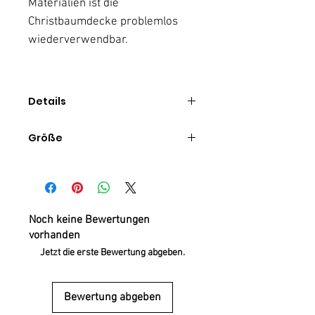
Materialien ist die
Christbaumdecke problemlos
wiederverwendbar.
Details
Runder Weihnachtbaumrock
Größe
langlebig dank hochwertigem
Material
Durchmesser:
100% Handarbeit
160cm
100% Fleece
Handwäsche
Noch keine Bewertungen
vorhanden
Jetzt die erste Bewertung abgeben.
Bewertung abgeben