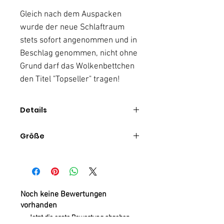
Gleich nach dem Auspacken
wurde der neue Schlaftraum
stets sofort angenommen und in
Beschlag genommen, nicht ohne
Grund darf das Wolkenbettchen
den Titel "Topseller" tragen!
Details
Jetzt mit noch mehr Füllwatte
Größe
um deiner Fellnase ein
wahres "Schlafen auf Wolken"
Länge: 75 cm
zu gewährleisten
Breite: 50 cm
doppellagige
Stoffverarbeitung für noch
Noch keine Bewertungen
mehr Langlebigkeit
vorhanden
kuscheliger Fleecestoff
Jetzt die erste Bewertung abgeben.