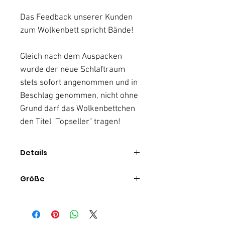
Das Feedback unserer Kunden
zum Wolkenbett spricht Bände!
Gleich nach dem Auspacken
wurde der neue Schlaftraum
stets sofort angenommen und in
Beschlag genommen, nicht ohne
Grund darf das Wolkenbettchen
den Titel "Topseller" tragen!
Details
Jetzt mit noch mehr Füllwatte
Größe
um deiner Fellnase ein
wahres "Schlafen auf Wolken"
Länge: 75 cm
zu gewährleisten
Breite: 50 cm
doppellagige