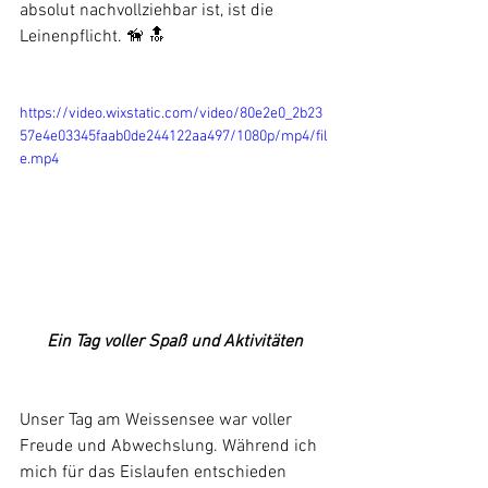
absolut nachvollziehbar ist, ist die 
Leinenpflicht. 🦮 🔝
https://video.wixstatic.com/video/80e2e0_2b23
57e4e03345faab0de244122aa497/1080p/mp4/fil
e.mp4
Ein Tag voller Spaß und Aktivitäten
Unser Tag am Weissensee war voller 
Freude und Abwechslung. Während ich 
mich für das Eislaufen entschieden 