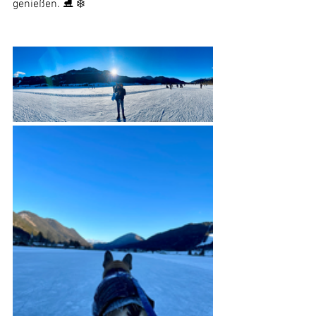
genießen. ⛸ ❄️