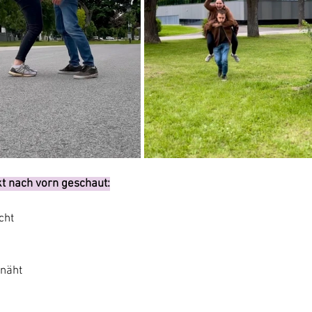
t nach vorn geschaut:
cht
enäht