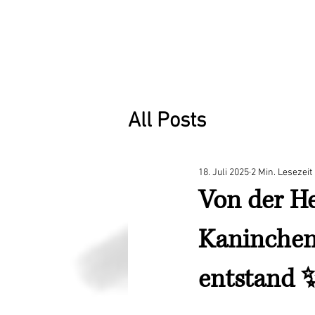
Homepage
Shop
Anmelden
All Posts
18. Juli 2025
2 Min. Lesezeit
Von der He
Kaninchen
entstand 
Mit NaN von 5 Stern