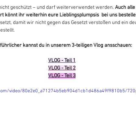
nicht geschützt – und darf weiterverwendet werden. 
Auch alle
ort könnt ihr weiterhin eure Lieblingsplumpsis  bei uns bestelle
setzt, damit wir nicht gegen das Gesetzt verstoßen und ein d
stellt.   
führlicher kannst du in unserem 3-teiligen Vlog ansschauen:
VLOG - Teil 1
VLOG - Teil 2
VLOG - Teil 3
tic.com/video/80e2e0_a71274b5eb904d1cb1d486a49f9810b5/720