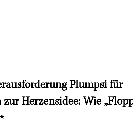
Treuepunkte
Kunden
Galerie
Über uns
rausforderung Plumpsi für
 zur Herzensidee: Wie „Flop
✨
en bewertet.