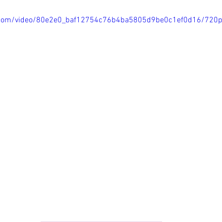
ic.com/video/80e2e0_baf12754c76b4ba5805d9be0c1ef0d16/720