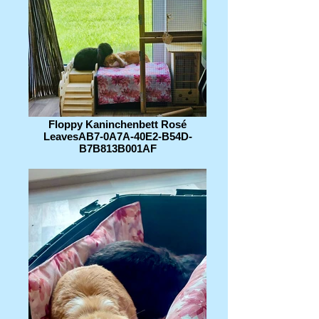
Floppy Kaninchenbett Rosé
LeavesAB7-0A7A-40E2-B54D-
B7B813B001AF