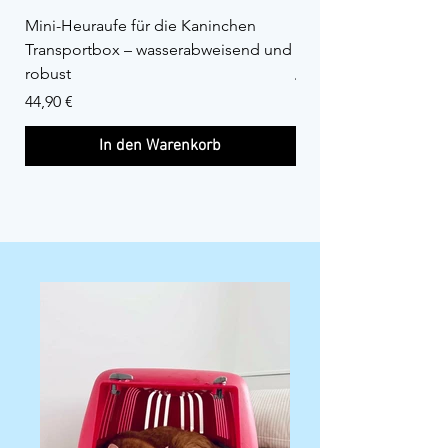
Mini-Heuraufe für die Kaninchen
Premium Pipipad – sa
Transportbox – wasserabweisend und
perfekt für die IKEA
robust
Preis
44,90 €
Preis
44,90 €
In den Warenkorb